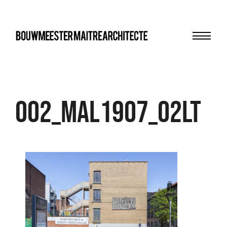
Menu
bma
002_MAL1907_02LT