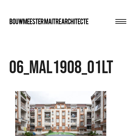
Menu
bma
06_MAL1908_01LT