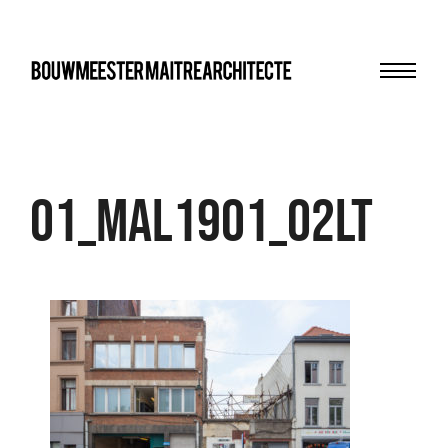
Menu
bma
01_MAL1901_02LT