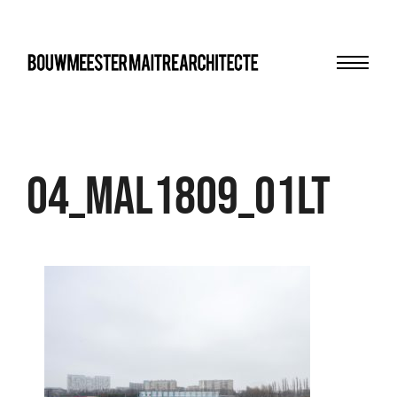
Menu
bma
04_MAL1809_01LT