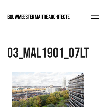
Menu
bma
03_MAL1901_07LT