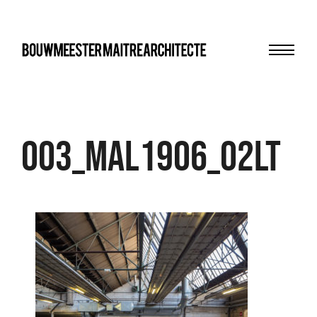
Menu
bma
003_MAL1906_02LT