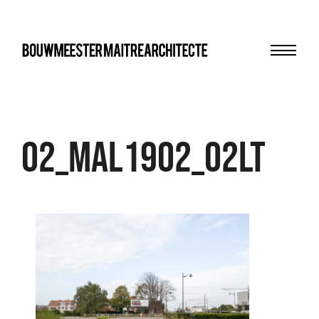
Menu
bma
02_MAL1902_02LT