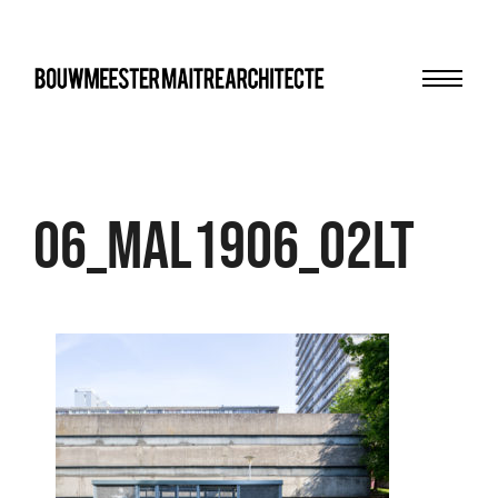
Menu
bma
06_MAL1906_02LT