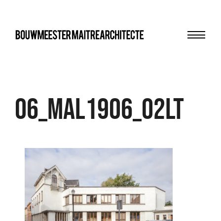
Menu
bma
06_MAL1906_02LT