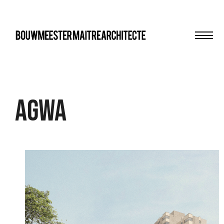
Men
bma
AgwA