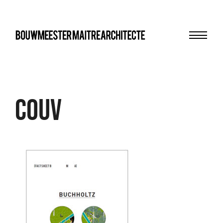
Menu
bma
Couv