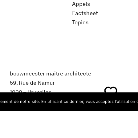
Appels
Factsheet
Topics
bouwmeester maitre architecte
59, Rue de Namur
1000 – Bruxelles
Belgique
ment de notre site. En utilisant ce dernier, vous acceptez l'utilisation 
info@bma.brussels