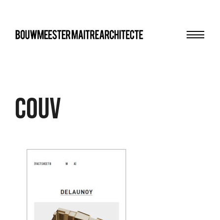
Menu
bma
Couv