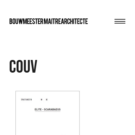
Menu
bma
cOUV