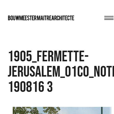
M
bma
1905_Fermette-
Jerusalem_01CO_not
190816 3