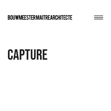
Menu
bma
Capture