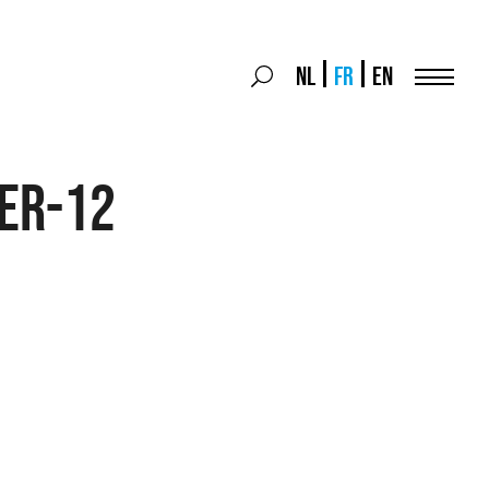
Search
NL
FR
EN
Search
for:
Menu
IER-12