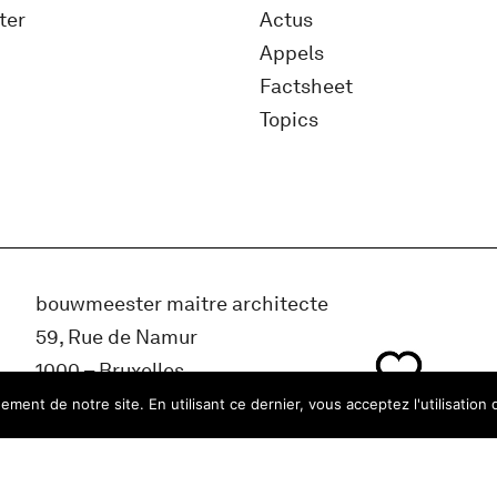
ter
Actus
Appels
Factsheet
Topics
bouwmeester maitre architecte
59, Rue de Namur
1000 – Bruxelles
Belgique
ment de notre site. En utilisant ce dernier, vous acceptez l'utilisation 
info@bma.brussels