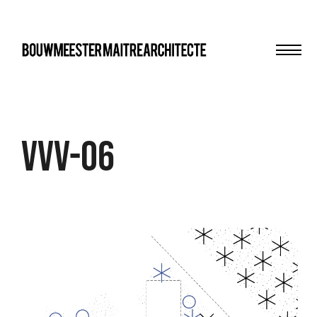
Men
bma
VVV-06