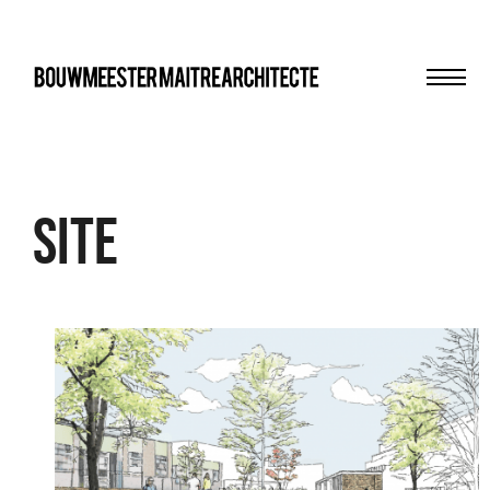
Men
bma
sITE