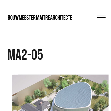
Men
bma
MA2-05