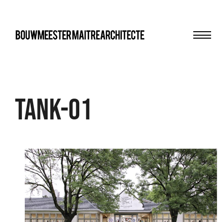
Men
bma
Tank-01