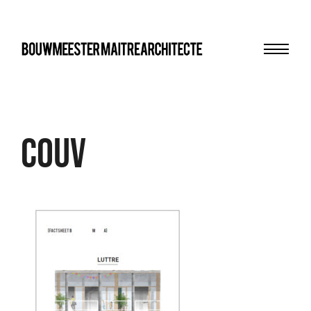
Menu
bma
cOUV