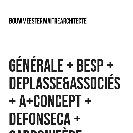
Menu
bma
Générale + BESP +
Deplasse&associés
+ A+concept +
Defonseca +