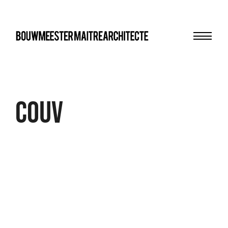
Menu
bma
Couv