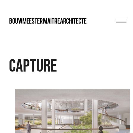
Men
bma
Capture