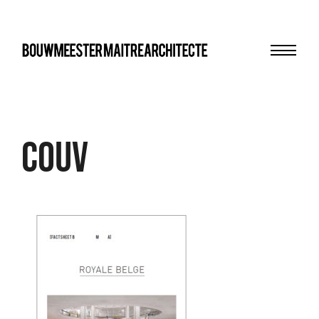
Menu
bma
Couv