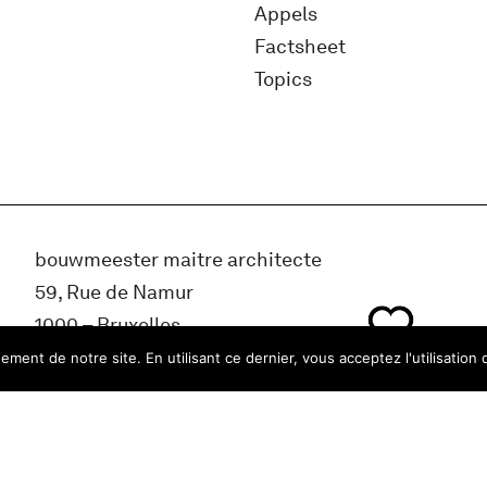
Appels
Factsheet
Topics
bouwmeester maitre architecte
59, Rue de Namur
1000 – Bruxelles
Belgique
ment de notre site. En utilisant ce dernier, vous acceptez l'utilisation 
info@bma.brussels