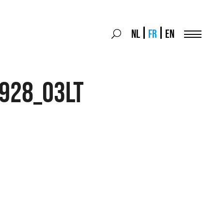
Search
NL
FR
EN
Search
for:
Menu
928_03LT