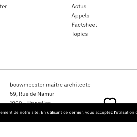
ter
Actus
Appels
Factsheet
Topics
bouwmeester maitre architecte
59, Rue de Namur
1000 – Bruxelles
Belgique
ment de notre site. En utilisant ce dernier, vous acceptez l'utilisation 
info@bma.brussels