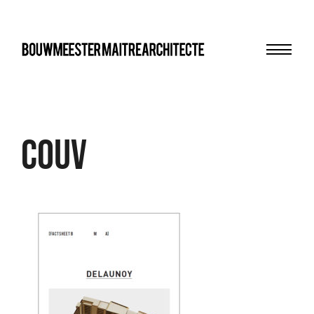
Menu
bma
Couv