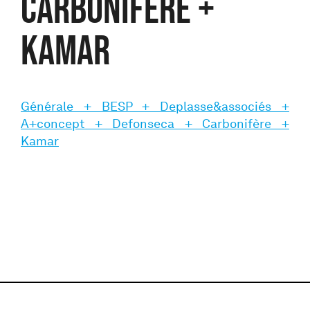
Carbonifère +
Kamar
Générale + BESP + Deplasse&associés +
A+concept + Defonseca + Carbonifère +
Kamar