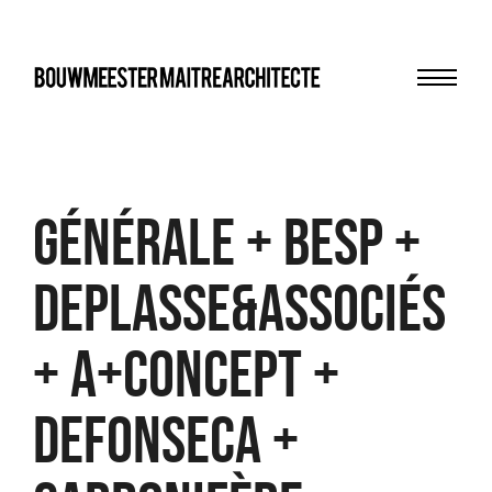
Menu
bma
Générale + BESP +
Deplasse&associés
+ A+concept +
Defonseca +