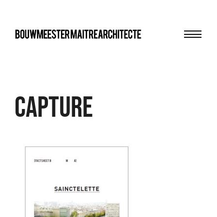
Menu
bma
Capture