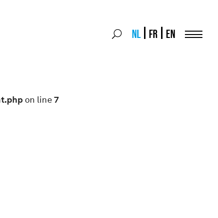
Search
NL
FR
EN
Search
for:
Menu
nt.php
on line
7