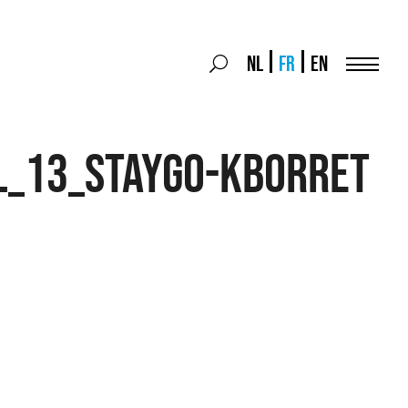
Search
NL
FR
EN
Search
for:
Menu
L_13_StayGo-KBorret