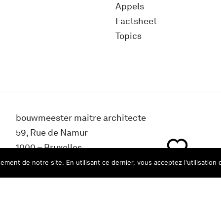
Appels
Factsheet
Topics
bouwmeester maitre architecte
59, Rue de Namur
1000 – Bruxelles
Belgique
ment de notre site. En utilisant ce dernier, vous acceptez l'utilisation 
info@bma.brussels