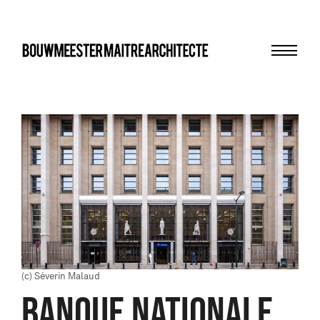
Menu
bma
(c) Séverin Malaud
BANQUE NATIONALE