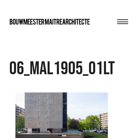
Menu
bma
06_MAL1905_01LT