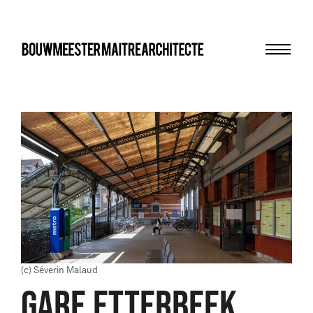
Menu
bma
(c) Séverin Malaud
GARE ETTERBEEK