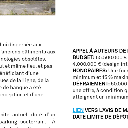
’hui dispersée aux
APPEL À AUTEURS DE
 d’anciens bâtiments aux
BUDGET:
65.500.000 € (
nologies obsolètes.
4.000.000 € (design int
ul et même lieu, et pas
HONORAIRES:
Une four
bénéficiant d’une
minimum et 15 % maxim
rues de la Ligne, de la
DÉFRAIEMENT:
50.000 
e de banque a été
une offre, à condition q
conception et d’une
atteignent un minimum d
LIEN
VERS L’AVIS DE 
site actuel, doté d’un
DATE LIMITE DE DÉPÔT 
parking souterrain. À