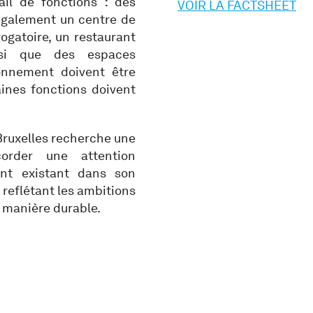
ail de fonctions : des
VOIR LA FACTSHEET
 également un centre de
rogatoire, un restaurant
insi que des espaces
ionnement doivent être
aines fonctions doivent
 Bruxelles recherche une
ccorder une attention
ent existant dans son
 reflétant les ambitions
e manière durable.