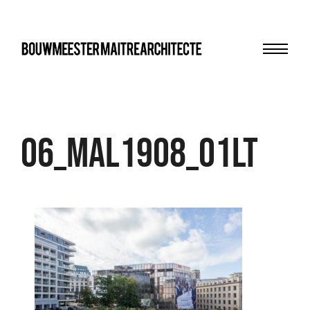
Menu
bma
06_MAL1908_01LT