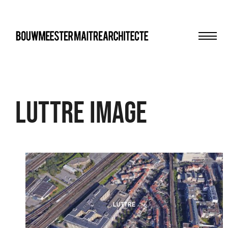
Men
bma
Luttre image