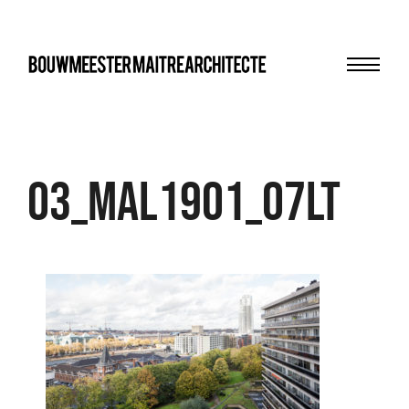
Menu
bma
03_MAL1901_07LT