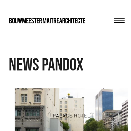
Men
bma
News Pandox