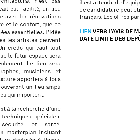
chitectural n’est pas
il est attendu de l’équ
ail est facilité, un lieu
de candidature peut êtr
e avec les rénovations
français. Les offres pa
e et le confort, que ce
LIEN
VERS L’AVIS DE 
ées essentielles. L’idée
DATE LIMITE DES DÉPÔT
es les artistes peuvent
Un credo qui vaut tout
e le futur espace sera
eulement. Le lieu sera
graphes, musiciens et
ructure apportera à tous
trouveront un lieu ampli
ses qui importent.
est à la recherche d’une
é, techniques spéciales,
 sécurité et santé,
n masterplan incluant
cture destinée à Rosas,