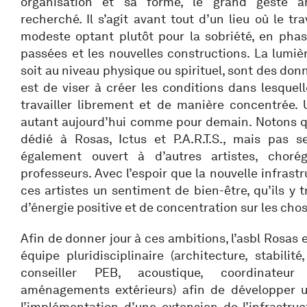
organisation et sa forme, le grand geste ar
recherché. Il s’agit avant tout d’un lieu où le trav
modeste optant plutôt pour la sobriété, en phas
passées et les nouvelles constructions. La lumièr
soit au niveau physique ou spirituel, sont des donn
est de viser à créer les conditions dans lesquell
travailler librement et de manière concentrée. 
autant aujourd’hui comme pour demain. Notons qu
dédié à Rosas, Ictus et P.A.R.T.S., mais pas s
également ouvert à d’autres artistes, choré
professeurs. Avec l’espoir que la nouvelle infrast
ces artistes un sentiment de bien-être, qu’ils y 
d’énergie positive et de concentration sur les cho
Afin de donner jour à ces ambitions, l’asbl Rosas 
équipe pluridisciplinaire (architecture, stabilit
conseiller PEB, acoustique, coordinateur
aménagements extérieurs) afin de développer u
l’implémentation d’une extension de l’infrastru