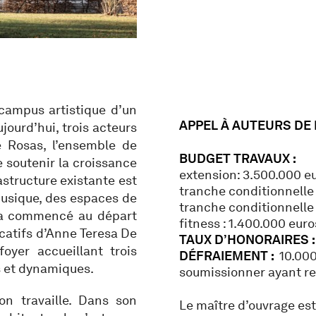
campus artistique d’un
APPEL À AUTEURS DE
jourd’hui, trois acteurs
e Rosas, l’ensemble de
BUDGET TRAVAUX :
e soutenir la croissance
extension: 3.500.000 e
astructure existante est
tranche conditionnelle
usique, des espaces de
tranche conditionnelle 
i a commencé au départ
fitness : 1.400.000 eur
catifs d’Anne Teresa De
TAUX D’HONORAIRES :
yer accueillant trois
DÉFRAIEMENT :
10.000
s et dynamiques.
soumissionner ayant rem
on travaille. Dans son
Le maître d’ouvrage es