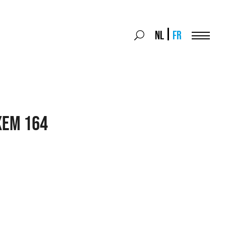
Search
NL
FR
Search
for:
Menu
XEM 164