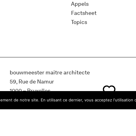
Appels
Factsheet
Topics
bouwmeester maitre architecte
59, Rue de Namur
1000 – Bruxelles
Belgique
ment de notre site. En utilisant ce dernier, vous acceptez l'utilisation 
info@bma.brussels