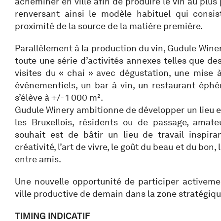
acheminer en ville afin de produire le vin au plu
renversant ainsi le modèle habituel qui consis
proximité de la source de la matière première.
Parallèlement à la production du vin, Gudule Win
toute une série d’activités annexes telles que de
visites du « chai » avec dégustation, une mise 
événementiels, un bar à vin, un restaurant éphé
s’élève à +/- 1 000 m².
Gudule Winery ambitionne de développer un lieu 
les Bruxellois, résidents ou de passage, amat
souhait est de bâtir un lieu de travail inspira
créativité, l’art de vivre, le goût du beau et du bon, 
entre amis.
Une nouvelle opportunité de participer activemen
ville productive de demain dans la zone stratégiqu
TIMING INDICATIF