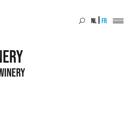
Search
NL
FR
Search
for:
Menu
NERY
WINERY