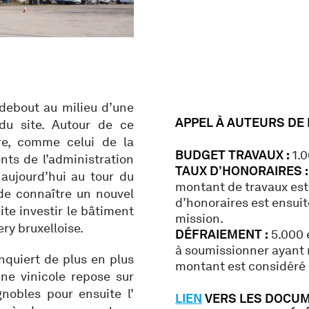
debout au milieu d’une
APPEL À AUTEURS DE
 du site. Autour de ce
re, comme celui de la
BUDGET TRAVAUX :
1.0
nts de l’administration
TAUX D’HONORAIRES :
aujourd’hui au tour du
montant de travaux esti
 de connaître un nouvel
d’honoraires est ensuite
ite investir le bâtiment
mission.
ery bruxelloise.
DÉFRAIEMENT :
5.000 e
à soumissionner ayant r
nquiert de plus en plus
montant est considéré
e vinicole repose sur
gnobles pour ensuite l’
LIEN
VERS LES DOCU