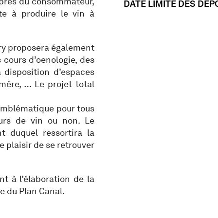
s près du consommateur,
DATE LIMITE DES DÉPÔT
te à produire le vin à
ery proposera également
s cours d’oenologie, des
à disposition d’espaces
mère, … Le projet total
emblématique pour tous
eurs de vin ou non. Le
nt duquel ressortira la
le plaisir de se retrouver
t à l’élaboration de la
e du Plan Canal.