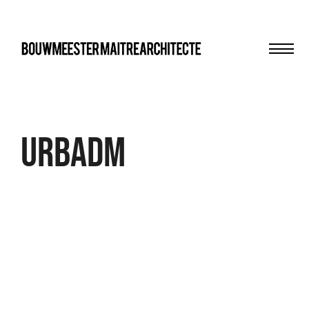
Men
bma
UrbAdm