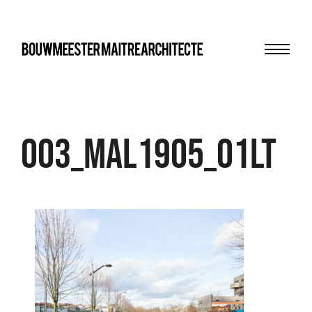
Menu
bma
003_MAL1905_01LT