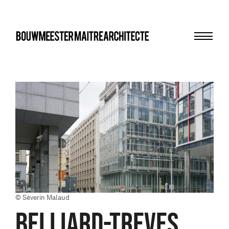
Menu
bma
© Séverin Malaud
BELLIARD-TREVES