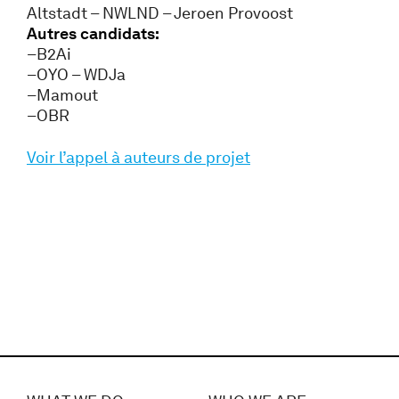
Altstadt – NWLND – Jeroen Provoost
Autres candidats:
–B2Ai
–OYO – WDJa
–Mamout
–OBR
Voir l’appel à auteurs de projet