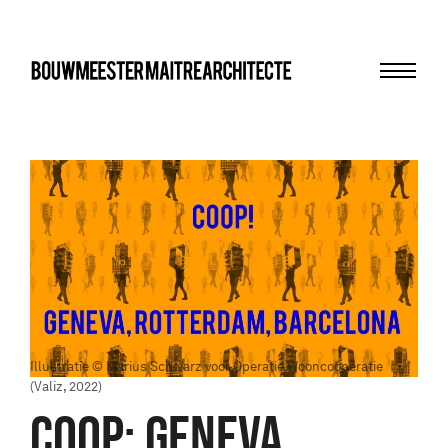
Menu
bma
Illustratie © Marius Schwarz voor Operatie Wooncoöperatie
(Valiz, 2022)
COOP: GENEVA,