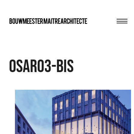
Men
bma
Osar03-bis