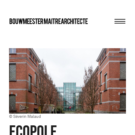
Menu
bma
© Séverin Malaud
ECOPOLE