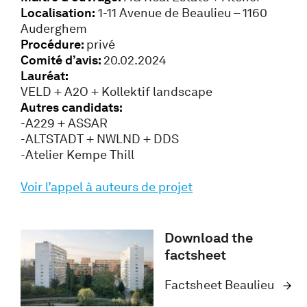
Localisation:
1-11 Avenue de Beaulieu – 1160
Auderghem
Procédure:
privé
Comité d’avis:
20.02.2024
Lauréat:
VELD + A2O + Kollektif landscape
Autres candidats:
-A229 + ASSAR
-ALTSTADT + NWLND + DDS
-Atelier Kempe Thill
Voir l’appel à auteurs de projet
Download the
factsheet
Factsheet Beaulieu